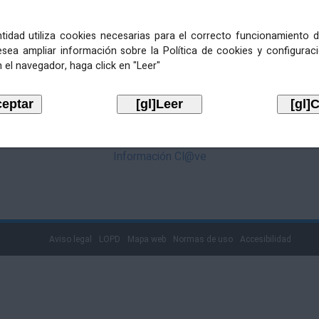
mediante Cl@ve. Pulse no logotipo
entidad utiliza cookies necesarias para el correcto funcionamiento d
esea ampliar información sobre la Política de cookies y configurac
 el navegador, haga click en "Leer"
Información Cl@ve
Aviso legal
LOPD
Mapa web
Normas de uso
Accesibilidad