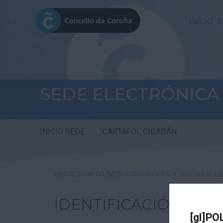
INICIO
C
SEDE ELECTRÓNICA
INICIO SEDE
CARTAFOL CIDADÁN
06/08/2026 03:32:01
CORUNA.ES
>
INICIO
>
L
IDENTIFICACIÓN
[gl]PO