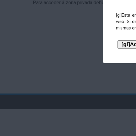
Para acceder á zona privada debe identificarse 
[gl]Esta 
web. Si d
mismas en