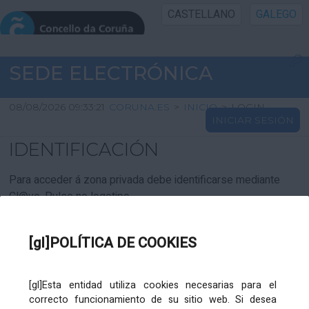
CASTELLANO
GALEGO
INICIO SEDE
SEDE ELECTRÓNICA
INICIO
08/08/2026 09:33:21
CORUNA.ES
>
INICIO
>
LOGIN
INICIAR SESIÓN
INFORMACIÓN PÚBLICA
IDENTIFICACIÓN
CARTAFOL CIDADÁN
Para acceder á zona privada debe identificarse mediante
Cl@ve. Pulse no logotipo
UTILIDADES
[gl]POLÍTICA DE COOKIES
AXUDA
[gl]Esta entidad utiliza cookies necesarias para el
correcto funcionamiento de su sitio web. Si desea