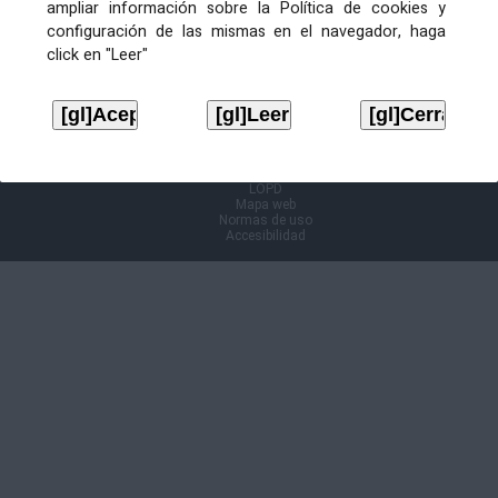
ampliar información sobre la Política de cookies y
configuración de las mismas en el navegador, haga
Información Cl@ve
click en "Leer"
Aviso legal
LOPD
Mapa web
Normas de uso
Accesibilidad