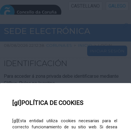
CASTELLANO
GALEGO
INICIO SEDE
SEDE ELECTRÓNICA
INICIO
08/08/2026 22:12:38
CORUNA.ES
>
INICIO
>
LOGIN
INICIAR SESIÓN
INFORMACIÓN PÚBLICA
IDENTIFICACIÓN
CARTAFOL CIDADÁN
Para acceder á zona privada debe identificarse mediante
Cl@ve. Pulse no logotipo
UTILIDADES
[gl]POLÍTICA DE COOKIES
AXUDA
[gl]Esta entidad utiliza cookies necesarias para el
correcto funcionamiento de su sitio web. Si desea