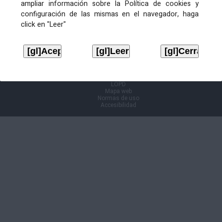
ampliar información sobre la Política de cookies y
configuración de las mismas en el navegador, haga
Información Cl@ve
click en "Leer"
Aviso legal
LOPD
Mapa web
Normas de uso
Accesibilidad