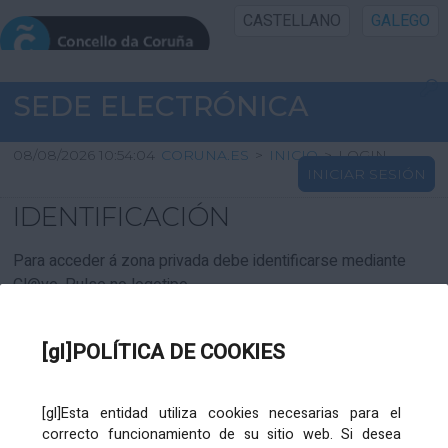
CASTELLANO
GALEGO
INICIO SEDE
SEDE ELECTRÓNICA
INICIO
08/08/2026 10:54:04
CORUNA.ES
>
INICIO
>
LOGIN
INICIAR SESIÓN
INFORMACIÓN PÚBLICA
IDENTIFICACIÓN
CARTAFOL CIDADÁN
Para acceder á zona privada debe identificarse mediante
Cl@ve. Pulse no logotipo
UTILIDADES
[gl]POLÍTICA DE COOKIES
AXUDA
[gl]Esta entidad utiliza cookies necesarias para el
correcto funcionamiento de su sitio web. Si desea