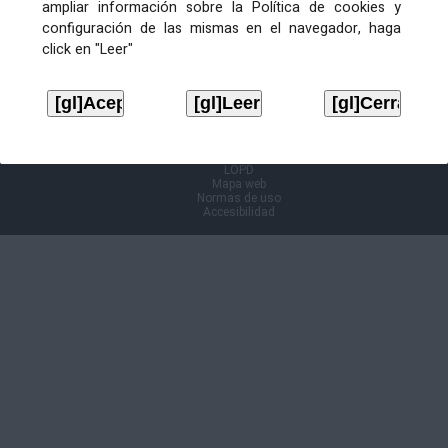
ampliar información sobre la Política de cookies y
configuración de las mismas en el navegador, haga
Información Cl@ve
click en "Leer"
Aviso legal
LOPD
Mapa web
Normas de uso
Accesibilidad