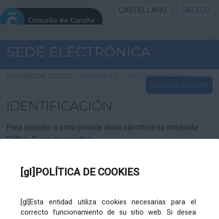
CASTELLANO
GALEGO
INICIO SEDE
SEDE ELECTRÓNICA
INICIO
09/08/2026 12:33:23
CORUNA.ES
>
INICIO
>
LOGIN
INICIAR SESIÓN
INFORMACIÓN PÚBLICA
IDENTIFICACIÓN
CARTAFOL CIDADÁN
Para acceder á zona privada debe identificarse mediante
Cl@ve. Pulse no logotipo
UTILIDADES
[gl]POLÍTICA DE COOKIES
AXUDA
[gl]Esta entidad utiliza cookies necesarias para el
correcto funcionamiento de su sitio web. Si desea