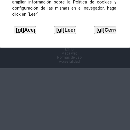
ampliar información sobre la Política de cookies y
configuración de las mismas en el navegador, haga
Información Cl@ve
click en "Leer"
Aviso legal
LOPD
Mapa web
Normas de uso
Accesibilidad