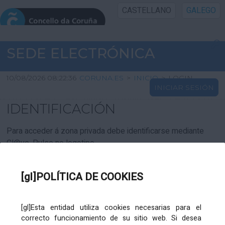
CASTELLANO
GALEGO
INICIO SEDE
SEDE ELECTRÓNICA
INICIO
10/08/2026 08:22:36
CORUNA.ES
>
INICIO
>
LOGIN
INICIAR SESIÓN
INFORMACIÓN PÚBLICA
IDENTIFICACIÓN
CARTAFOL CIDADÁN
Para acceder á zona privada debe identificarse mediante
Cl@ve. Pulse no logotipo
UTILIDADES
[gl]POLÍTICA DE COOKIES
AXUDA
[gl]Esta entidad utiliza cookies necesarias para el
correcto funcionamiento de su sitio web. Si desea