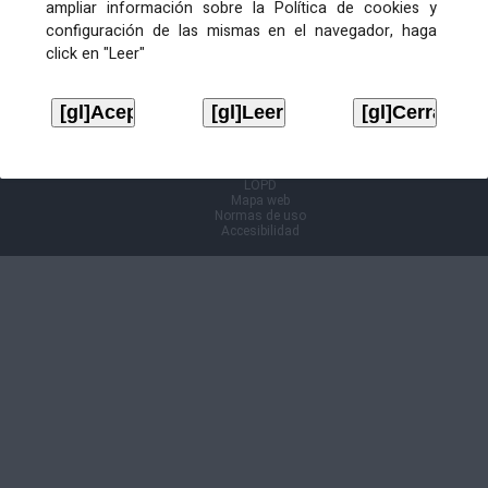
ampliar información sobre la Política de cookies y
configuración de las mismas en el navegador, haga
Información Cl@ve
click en "Leer"
Aviso legal
LOPD
Mapa web
Normas de uso
Accesibilidad