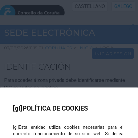
CASTELLANO
GALEGO
INICIO SEDE
SEDE ELECTRÓNICA
INICIO
07/08/2026 11:19:01
CORUNA.ES
>
INICIO
>
LOGIN
INICIAR SESIÓN
INFORMACIÓN PÚBLICA
IDENTIFICACIÓN
CARTAFOL CIDADÁN
Para acceder á zona privada debe identificarse mediante
Cl@ve. Pulse no logotipo
UTILIDADES
[gl]POLÍTICA DE COOKIES
AXUDA
[gl]Esta entidad utiliza cookies necesarias para el
correcto funcionamiento de su sitio web. Si desea