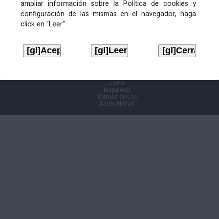
ampliar información sobre la Política de cookies y
configuración de las mismas en el navegador, haga
Información Cl@ve
click en "Leer"
Aviso legal
LOPD
Mapa web
Normas de uso
Accesibilidad