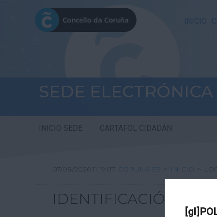
INICIO
C
SEDE ELECTRÓNICA
INICIO SEDE
CARTAFOL CIDADÁN
07/08/2026 11:19:07
CORUNA.ES
>
INICIO
>
LO
IDENTIFICACIÓN
[gl]PO