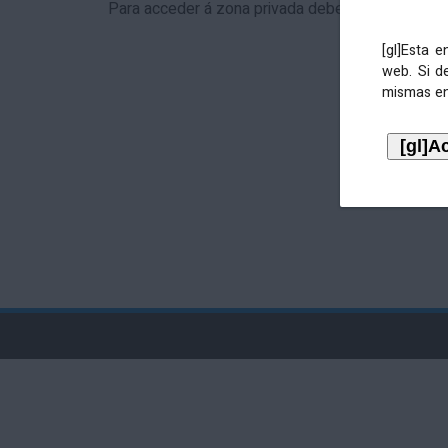
Para acceder á zona privada debe identificarse 
[gl]Esta 
web. Si d
mismas en