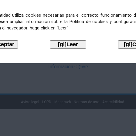
mediante Cl@ve. Pulse no logotipo
entidad utiliza cookies necesarias para el correcto funcionamiento d
esea ampliar información sobre la Política de cookies y configurac
 el navegador, haga click en "Leer"
Información Cl@ve
Aviso legal
LOPD
Mapa web
Normas de uso
Accesibilidad