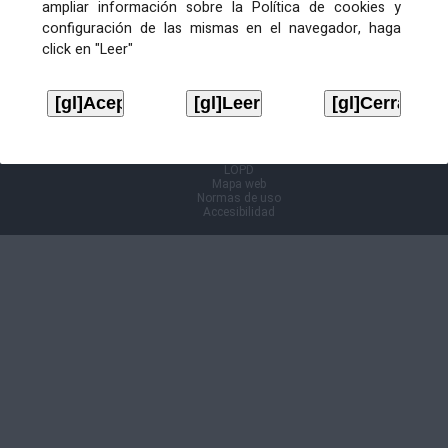
ampliar información sobre la Política de cookies y
configuración de las mismas en el navegador, haga
Información Cl@ve
click en "Leer"
Aviso legal
LOPD
Mapa web
Normas de uso
Accesibilidad