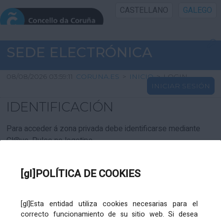
CASTELLANO
GALEGO
INICIO SEDE
SEDE ELECTRÓNICA
INICIO
08/08/2026 03:59:11
CORUNA.ES
>
INICIO
>
LOGIN
INICIAR SESIÓN
INFORMACIÓN PÚBLICA
IDENTIFICACIÓN
CARTAFOL CIDADÁN
Para acceder á zona privada debe identificarse mediante
Cl@ve. Pulse no logotipo
UTILIDADES
[gl]POLÍTICA DE COOKIES
AXUDA
[gl]Esta entidad utiliza cookies necesarias para el
correcto funcionamiento de su sitio web. Si desea