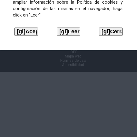
ampliar información sobre la Política de cookies y
configuración de las mismas en el navegador, haga
Información Cl@ve
click en "Leer"
Aviso legal
LOPD
Mapa web
Normas de uso
Accesibilidad