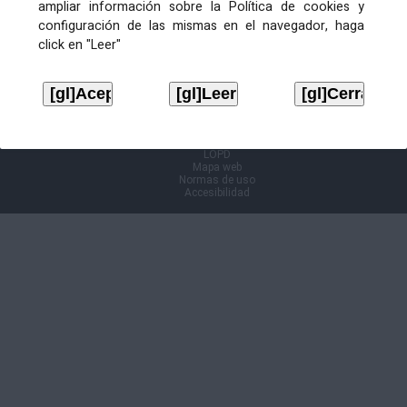
ampliar información sobre la Política de cookies y
configuración de las mismas en el navegador, haga
Información Cl@ve
click en "Leer"
Aviso legal
LOPD
Mapa web
Normas de uso
Accesibilidad