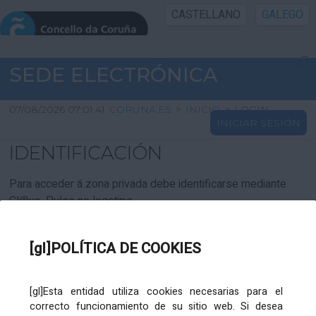
CASTELLANO
GALEGO
INICIO SEDE
SEDE ELECTRÓNICA
INICIO
07/08/2026 07:01:41
CORUNA.ES
>
INICIO
>
LOGIN
INICIAR SESIÓN
INFORMACIÓN PÚBLICA
IDENTIFICACIÓN
CARTAFOL CIDADÁN
Para acceder á zona privada debe identificarse mediante
Cl@ve. Pulse no logotipo
UTILIDADES
[gl]POLÍTICA DE COOKIES
AXUDA
[gl]Esta entidad utiliza cookies necesarias para el
correcto funcionamiento de su sitio web. Si desea