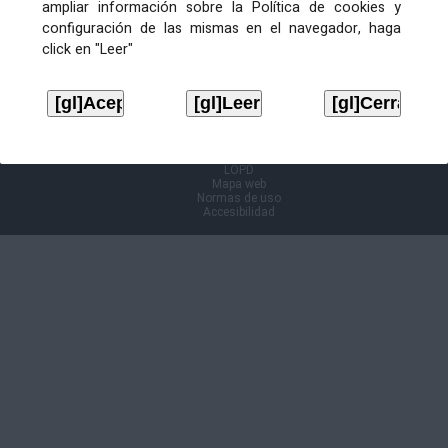
ampliar información sobre la Política de cookies y
configuración de las mismas en el navegador, haga
Información Cl@ve
click en "Leer"
Aviso legal
LOPD
Mapa web
Normas de uso
Accesibilidad