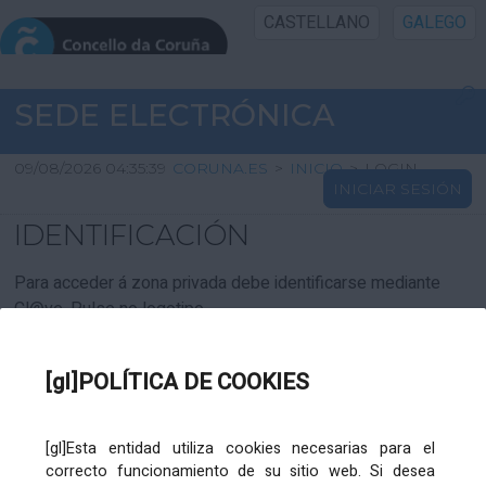
CASTELLANO
GALEGO
INICIO SEDE
SEDE ELECTRÓNICA
INICIO
09/08/2026 04:35:39
CORUNA.ES
>
INICIO
>
LOGIN
INICIAR SESIÓN
INFORMACIÓN PÚBLICA
IDENTIFICACIÓN
CARTAFOL CIDADÁN
Para acceder á zona privada debe identificarse mediante
Cl@ve. Pulse no logotipo
UTILIDADES
[gl]POLÍTICA DE COOKIES
AXUDA
[gl]Esta entidad utiliza cookies necesarias para el
correcto funcionamiento de su sitio web. Si desea