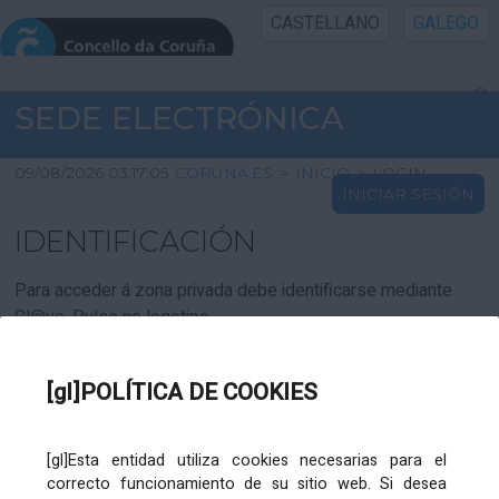
CASTELLANO
GALEGO
INICIO SEDE
SEDE ELECTRÓNICA
INICIO
09/08/2026 03:17:05
CORUNA.ES
>
INICIO
>
LOGIN
INICIAR SESIÓN
INFORMACIÓN PÚBLICA
IDENTIFICACIÓN
CARTAFOL CIDADÁN
Para acceder á zona privada debe identificarse mediante
Cl@ve. Pulse no logotipo
UTILIDADES
[gl]POLÍTICA DE COOKIES
AXUDA
[gl]Esta entidad utiliza cookies necesarias para el
correcto funcionamiento de su sitio web. Si desea