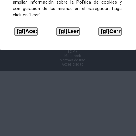
ampliar información sobre la Política de cookies y
configuración de las mismas en el navegador, haga
Información Cl@ve
click en "Leer"
Aviso legal
LOPD
Mapa web
Normas de uso
Accesibilidad