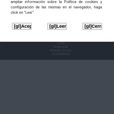
ampliar información sobre la Política de cookies y
configuración de las mismas en el navegador, haga
Información Cl@ve
click en "Leer"
Aviso legal
LOPD
Mapa web
Normas de uso
Accesibilidad