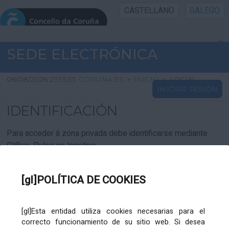
CASTELLANO
GALEGO
INICIO SEDE
SEDE ELECTRÓNICA
INICIO
06/08/2026 23:13:33
CORUNA.ES
>
INICIO
>
LOGIN
INICIAR SESIÓN
INFORMACIÓN PÚBLICA
IDENTIFICACIÓN
CARTAFOL CIDADÁN
Para acceder á zona privada debe identificarse mediante
Cl@ve. Pulse no logotipo
UTILIDADES
[gl]POLÍTICA DE COOKIES
AXUDA
[gl]Esta entidad utiliza cookies necesarias para el
correcto funcionamiento de su sitio web. Si desea