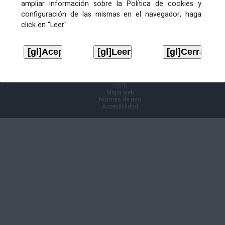
ampliar información sobre la Política de cookies y
configuración de las mismas en el navegador, haga
Información Cl@ve
click en "Leer"
Aviso legal
LOPD
Mapa web
Normas de uso
Accesibilidad