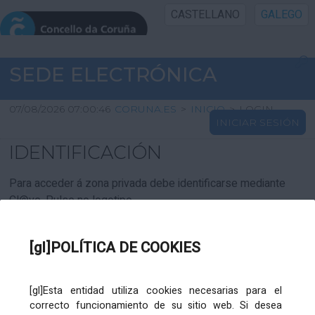
CASTELLANO
GALEGO
INICIO SEDE
SEDE ELECTRÓNICA
INICIO
07/08/2026 07:00:46
CORUNA.ES
>
INICIO
>
LOGIN
INICIAR SESIÓN
INFORMACIÓN PÚBLICA
IDENTIFICACIÓN
CARTAFOL CIDADÁN
Para acceder á zona privada debe identificarse mediante
Cl@ve. Pulse no logotipo
UTILIDADES
[gl]POLÍTICA DE COOKIES
AXUDA
[gl]Esta entidad utiliza cookies necesarias para el
correcto funcionamiento de su sitio web. Si desea