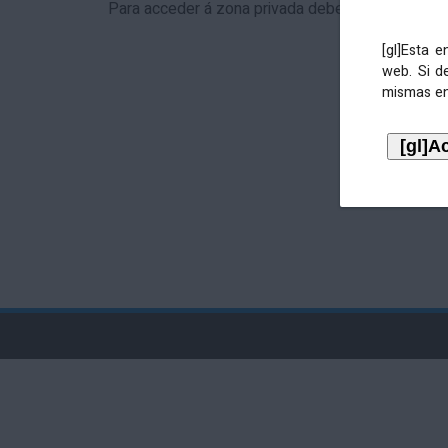
Para acceder á zona privada debe identificarse 
[gl]Esta 
web. Si d
mismas en