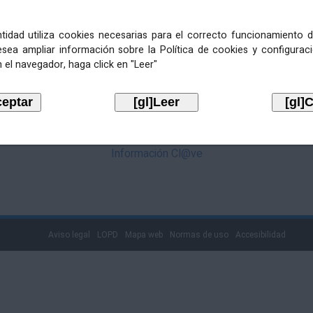
mediante Cl@ve. Pulse no logotipo
entidad utiliza cookies necesarias para el correcto funcionamiento d
esea ampliar información sobre la Política de cookies y configurac
 el navegador, haga click en "Leer"
Información Cl@ve
Aviso legal
LOPD
Mapa web
Normas de uso
Accesibilidad