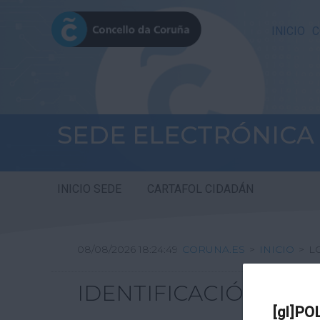
INICIO
C
SEDE ELECTRÓNICA
INICIO SEDE
CARTAFOL CIDADÁN
08/08/2026 18:24:49
CORUNA.ES
>
INICIO
>
L
IDENTIFICACIÓN
[gl]PO