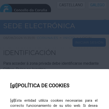
CASTELLANO
GALEGO
INICIO SEDE
SEDE ELECTRÓNICA
INICIO
06/08/2026 15:35:59
CORUNA.ES
>
INICIO
>
LOGIN
INICIAR SESIÓN
INFORMACIÓN PÚBLICA
IDENTIFICACIÓN
CARTAFOL CIDADÁN
Para acceder á zona privada debe identificarse mediante
Cl@ve. Pulse no logotipo
UTILIDADES
[gl]POLÍTICA DE COOKIES
AXUDA
[gl]Esta entidad utiliza cookies necesarias para el
correcto funcionamiento de su sitio web. Si desea