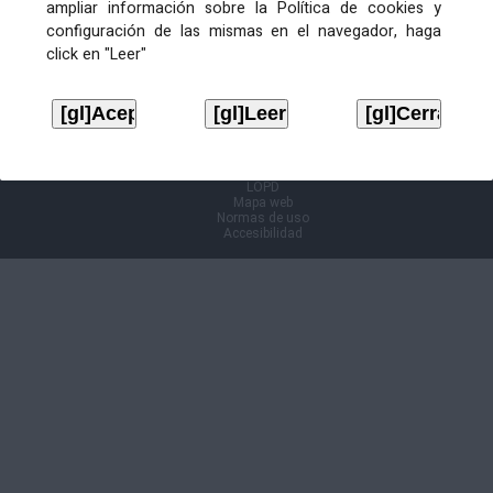
ampliar información sobre la Política de cookies y
configuración de las mismas en el navegador, haga
Información Cl@ve
click en "Leer"
Aviso legal
LOPD
Mapa web
Normas de uso
Accesibilidad