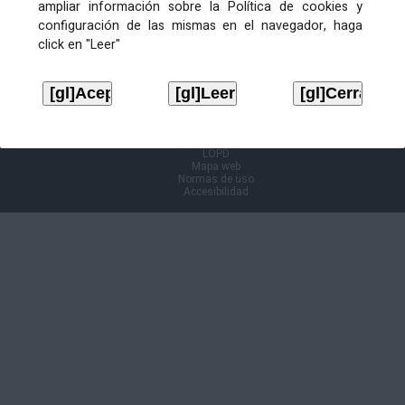
ampliar información sobre la Política de cookies y
configuración de las mismas en el navegador, haga
Información Cl@ve
click en "Leer"
Aviso legal
LOPD
Mapa web
Normas de uso
Accesibilidad