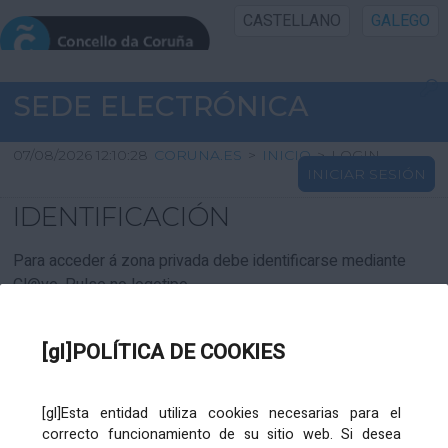
CASTELLANO
GALEGO
INICIO SEDE
SEDE ELECTRÓNICA
INICIO
07/08/2026 12:10:28
CORUNA.ES
>
INICIO
>
LOGIN
INICIAR SESIÓN
INFORMACIÓN PÚBLICA
IDENTIFICACIÓN
CARTAFOL CIDADÁN
Para acceder á zona privada debe identificarse mediante
Cl@ve. Pulse no logotipo
UTILIDADES
[gl]POLÍTICA DE COOKIES
AXUDA
[gl]Esta entidad utiliza cookies necesarias para el
correcto funcionamiento de su sitio web. Si desea