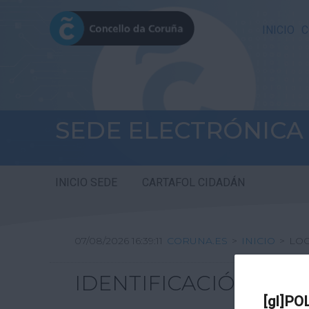
INICIO
C
SEDE ELECTRÓNICA
INICIO SEDE
CARTAFOL CIDADÁN
07/08/2026 16:39:11
CORUNA.ES
>
INICIO
>
LO
IDENTIFICACIÓN
[gl]PO