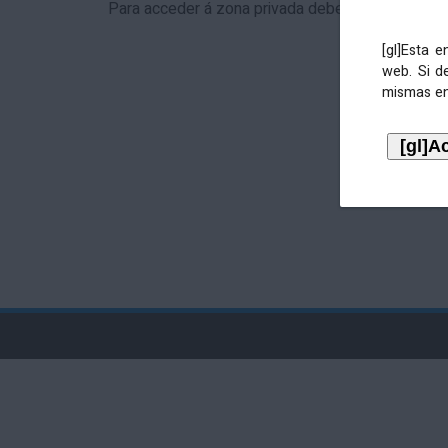
Para acceder á zona privada debe identificarse 
[gl]Esta 
web. Si d
mismas en