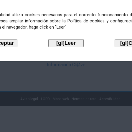
mediante Cl@ve. Pulse no logotipo
entidad utiliza cookies necesarias para el correcto funcionamiento d
esea ampliar información sobre la Política de cookies y configurac
 el navegador, haga click en "Leer"
Información Cl@ve
Aviso legal
LOPD
Mapa web
Normas de uso
Accesibilidad