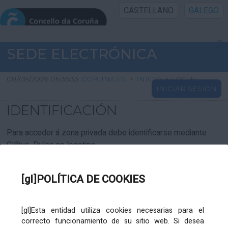
CASTELLANO
GALEGO
INICIO SEDE
SEDE ELECTRÓNICA
INICIO
08/08/2026 06:35:33
CORUNA.ES
>
INICIO
>
LOGIN
INICIAR SESIÓN
INFORMACIÓN PÚBLICA
IDENTIFICACIÓN
CARTAFOL CIDADÁN
Para acceder á zona privada debe identificarse mediante
Cl@ve. Pulse no logotipo
UTILIDADES
[gl]POLÍTICA DE COOKIES
AXUDA
[gl]Esta entidad utiliza cookies necesarias para el
correcto funcionamiento de su sitio web. Si desea