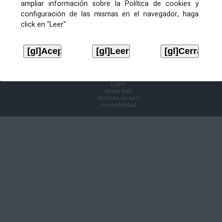
ampliar información sobre la Política de cookies y
configuración de las mismas en el navegador, haga
Información Cl@ve
click en "Leer"
Aviso legal
LOPD
Mapa web
Normas de uso
Accesibilidad