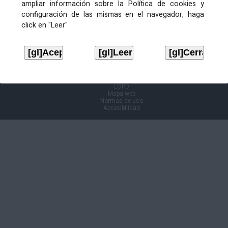
ampliar información sobre la Política de cookies y
configuración de las mismas en el navegador, haga
Información Cl@ve
click en "Leer"
Aviso legal
LOPD
Mapa web
Normas de uso
Accesibilidad