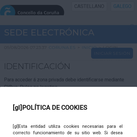
CASTELLANO
GALEGO
INICIO SEDE
SEDE ELECTRÓNICA
INICIO
09/08/2026 07:23:37
CORUNA.ES
>
INICIO
>
LOGIN
INICIAR SESIÓN
INFORMACIÓN PÚBLICA
IDENTIFICACIÓN
CARTAFOL CIDADÁN
Para acceder á zona privada debe identificarse mediante
Cl@ve. Pulse no logotipo
UTILIDADES
[gl]POLÍTICA DE COOKIES
AXUDA
[gl]Esta entidad utiliza cookies necesarias para el
correcto funcionamiento de su sitio web. Si desea