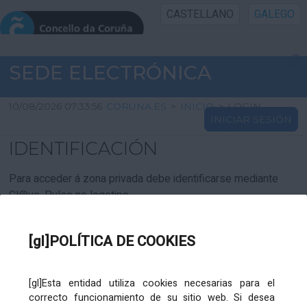
CASTELLANO
GALEGO
INICIO SEDE
SEDE ELECTRÓNICA
INICIO
10/08/2026 07:33:56
CORUNA.ES
>
INICIO
>
LOGIN
INICIAR SESIÓN
INFORMACIÓN PÚBLICA
IDENTIFICACIÓN
CARTAFOL CIDADÁN
Para acceder á zona privada debe identificarse mediante
Cl@ve. Pulse no logotipo
UTILIDADES
[gl]POLÍTICA DE COOKIES
AXUDA
[gl]Esta entidad utiliza cookies necesarias para el
correcto funcionamiento de su sitio web. Si desea