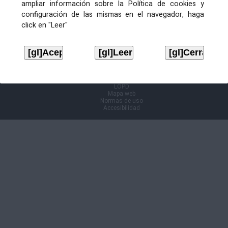
ampliar información sobre la Política de cookies y
configuración de las mismas en el navegador, haga
Información Cl@ve
click en "Leer"
Aviso legal
LOPD
Mapa web
Normas de uso
Accesibilidad