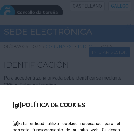
CASTELLANO
GALEGO
INICIO SEDE
SEDE ELECTRÓNICA
INICIO
06/08/2026 11:07:56
CORUNA.ES
>
INICIO
>
LOGIN
INICIAR SESIÓN
INFORMACIÓN PÚBLICA
IDENTIFICACIÓN
CARTAFOL CIDADÁN
Para acceder á zona privada debe identificarse mediante
Cl@ve. Pulse no logotipo
UTILIDADES
[gl]POLÍTICA DE COOKIES
AXUDA
[gl]Esta entidad utiliza cookies necesarias para el
correcto funcionamiento de su sitio web. Si desea