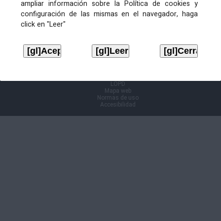
ampliar información sobre la Política de cookies y
configuración de las mismas en el navegador, haga
Información Cl@ve
click en "Leer"
Aviso legal
LOPD
Mapa web
Normas de uso
Accesibilidad