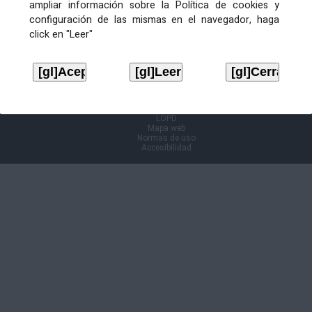
ampliar información sobre la Política de cookies y
configuración de las mismas en el navegador, haga
Información Cl@ve
click en "Leer"
Aviso legal
LOPD
Mapa web
Normas de uso
Accesibilidad