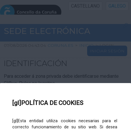
CASTELLANO
GALEGO
INICIO SEDE
SEDE ELECTRÓNICA
INICIO
07/08/2026 04:43:04
CORUNA.ES
>
INICIO
>
LOGIN
INICIAR SESIÓN
INFORMACIÓN PÚBLICA
IDENTIFICACIÓN
CARTAFOL CIDADÁN
Para acceder á zona privada debe identificarse mediante
Cl@ve. Pulse no logotipo
UTILIDADES
[gl]POLÍTICA DE COOKIES
AXUDA
[gl]Esta entidad utiliza cookies necesarias para el
correcto funcionamiento de su sitio web. Si desea