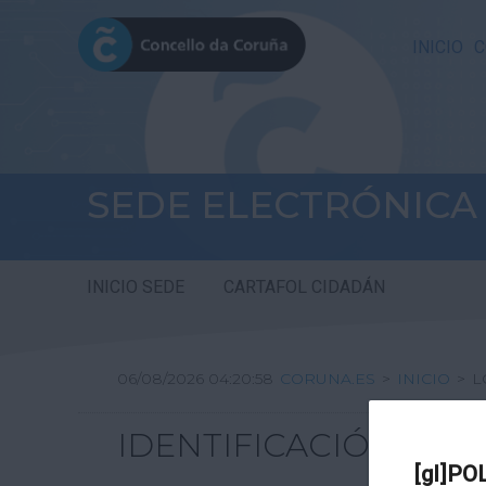
INICIO
C
SEDE ELECTRÓNICA
INICIO SEDE
CARTAFOL CIDADÁN
06/08/2026 04:20:58
CORUNA.ES
>
INICIO
>
L
IDENTIFICACIÓN
[gl]PO