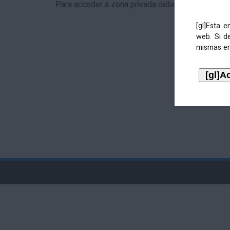
Para acceder á zona privada debe identificarse 
[gl]Esta 
web. Si d
mismas en