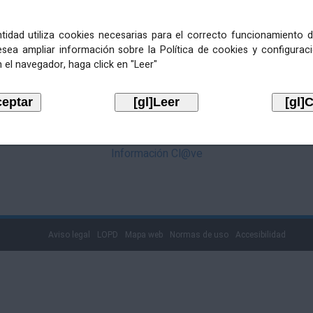
mediante Cl@ve. Pulse no logotipo
entidad utiliza cookies necesarias para el correcto funcionamiento d
esea ampliar información sobre la Política de cookies y configurac
 el navegador, haga click en "Leer"
Información Cl@ve
Aviso legal
LOPD
Mapa web
Normas de uso
Accesibilidad