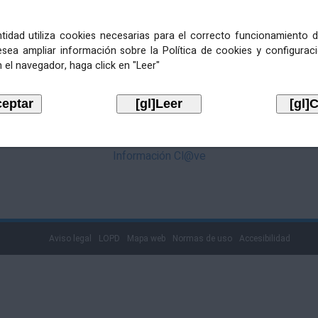
mediante Cl@ve. Pulse no logotipo
entidad utiliza cookies necesarias para el correcto funcionamiento d
esea ampliar información sobre la Política de cookies y configurac
 el navegador, haga click en "Leer"
Información Cl@ve
Aviso legal
LOPD
Mapa web
Normas de uso
Accesibilidad