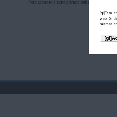
Para acceder á zona privada debe identificarse 
[gl]Esta 
web. Si d
mismas en