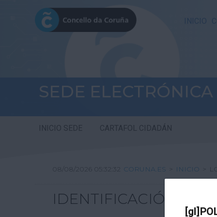
INICIO
C
SEDE ELECTRÓNICA
INICIO SEDE
CARTAFOL CIDADÁN
08/08/2026 05:32:32
CORUNA.ES
>
INICIO
>
L
IDENTIFICACIÓN
[gl]PO