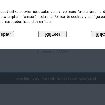
mediante Cl@ve. Pulse no logotipo
entidad utiliza cookies necesarias para el correcto funcionamiento d
esea ampliar información sobre la Política de cookies y configurac
 el navegador, haga click en "Leer"
Información Cl@ve
Aviso legal
LOPD
Mapa web
Normas de uso
Accesibilidad