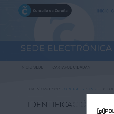
INICIO
C
SEDE ELECTRÓNICA
INICIO SEDE
CARTAFOL CIDADÁN
09/08/2026 11:56:17
CORUNA.ES
>
INICIO
>
LO
IDENTIFICACIÓN
[gl]PO