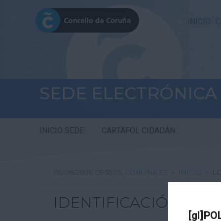
INICIO
C
SEDE ELECTRÓNICA
INICIO SEDE
CARTAFOL CIDADÁN
09/08/2026 09:55:05
CORUNA.ES
>
INICIO
>
L
IDENTIFICACIÓN
[gl]PO