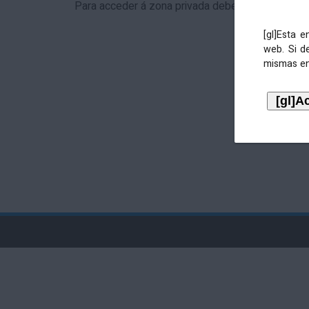
Para acceder á zona privada debe identificarse 
[gl]Esta 
web. Si d
mismas en