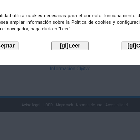
mediante Cl@ve. Pulse no logotipo
entidad utiliza cookies necesarias para el correcto funcionamiento d
esea ampliar información sobre la Política de cookies y configurac
 el navegador, haga click en "Leer"
Información Cl@ve
Aviso legal
LOPD
Mapa web
Normas de uso
Accesibilidad