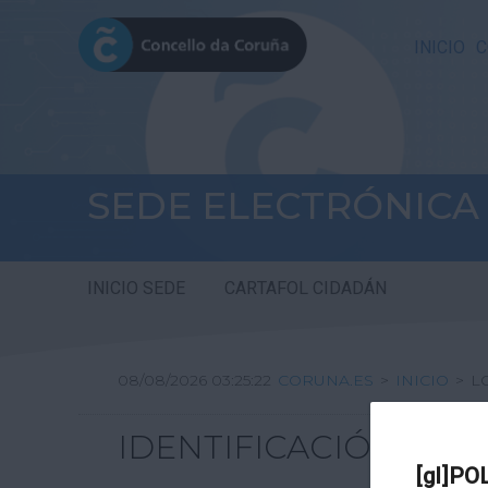
INICIO
C
SEDE ELECTRÓNICA
INICIO SEDE
CARTAFOL CIDADÁN
08/08/2026 03:25:22
CORUNA.ES
>
INICIO
>
L
IDENTIFICACIÓN
[gl]PO