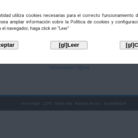
mediante Cl@ve. Pulse no logotipo
entidad utiliza cookies necesarias para el correcto funcionamiento d
esea ampliar información sobre la Política de cookies y configurac
 el navegador, haga click en "Leer"
Información Cl@ve
Aviso legal
LOPD
Mapa web
Normas de uso
Accesibilidad