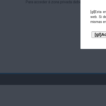
Para acceder á zona privada debe identificarse 
[gl]Esta 
web. Si d
mismas en