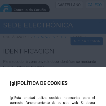
CASTELLANO
GALEGO
INICIO SEDE
SEDE ELECTRÓNICA
INICIO
07/08/2026 19:11:17
CORUNA.ES
>
INICIO
>
LOGIN
INICIAR SESIÓN
INFORMACIÓN PÚBLICA
IDENTIFICACIÓN
CARTAFOL CIDADÁN
Para acceder á zona privada debe identificarse mediante
Cl@ve. Pulse no logotipo
UTILIDADES
[gl]POLÍTICA DE COOKIES
AXUDA
[gl]Esta entidad utiliza cookies necesarias para el
correcto funcionamiento de su sitio web. Si desea