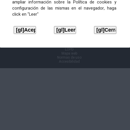
ampliar información sobre la Política de cookies y
configuración de las mismas en el navegador, haga
Información Cl@ve
click en "Leer"
Aviso legal
LOPD
Mapa web
Normas de uso
Accesibilidad