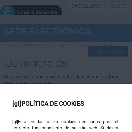
CASTELLANO
GALEGO
INICIO SEDE
SEDE ELECTRÓNICA
INICIO
09/08/2026 13:56:07
CORUNA.ES
>
INICIO
>
LOGIN
INICIAR SESIÓN
INFORMACIÓN PÚBLICA
IDENTIFICACIÓN
CARTAFOL CIDADÁN
Para acceder á zona privada debe identificarse mediante
Cl@ve. Pulse no logotipo
UTILIDADES
[gl]POLÍTICA DE COOKIES
AXUDA
[gl]Esta entidad utiliza cookies necesarias para el
correcto funcionamiento de su sitio web. Si desea