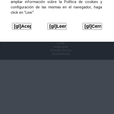
ampliar información sobre la Política de cookies y
configuración de las mismas en el navegador, haga
Información Cl@ve
click en "Leer"
Aviso legal
LOPD
Mapa web
Normas de uso
Accesibilidad