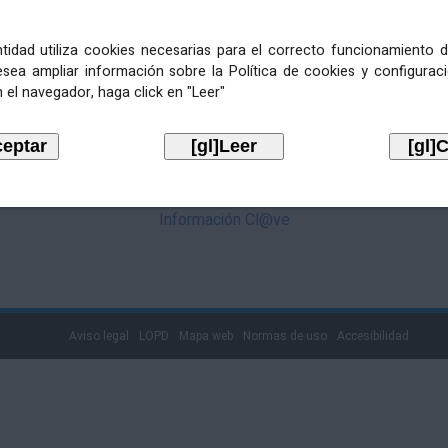
mediante Cl@ve. Pulse no logotipo
entidad utiliza cookies necesarias para el correcto funcionamiento d
esea ampliar información sobre la Política de cookies y configurac
 el navegador, haga click en "Leer"
Información Cl@ve
Aviso legal
LOPD
Mapa web
Normas de uso
Accesibilidad