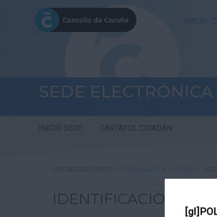
INICIO
C
SEDE ELECTRÓNICA
INICIO SEDE
CARTAFOL CIDADÁN
07/08/2026 13:11:57
CORUNA.ES
>
INICIO
>
LOG
IDENTIFICACIÓN
[gl]PO