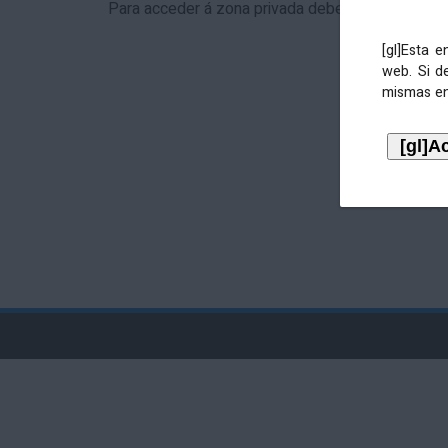
Para acceder á zona privada debe identificarse 
[gl]Esta 
web. Si d
mismas en