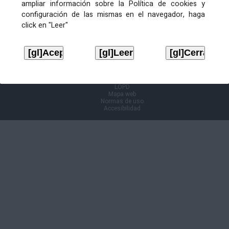
ampliar información sobre la Política de cookies y
configuración de las mismas en el navegador, haga
Información Cl@ve
click en "Leer"
Aviso legal
LOPD
Mapa web
Normas de uso
Accesibilidad