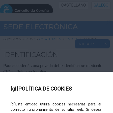
CASTELLANO
GALEGO
INICIO SEDE
SEDE ELECTRÓNICA
INICIO
09/08/2026 17:05:45
CORUNA.ES
>
INICIO
>
LOGIN
INICIAR SESIÓN
INFORMACIÓN PÚBLICA
IDENTIFICACIÓN
CARTAFOL CIDADÁN
Para acceder á zona privada debe identificarse mediante
Cl@ve. Pulse no logotipo
UTILIDADES
[gl]POLÍTICA DE COOKIES
AXUDA
[gl]Esta entidad utiliza cookies necesarias para el
correcto funcionamiento de su sitio web. Si desea