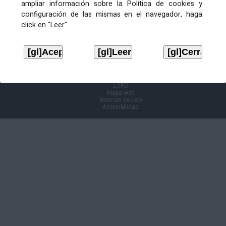
ampliar información sobre la Política de cookies y
configuración de las mismas en el navegador, haga
Información Cl@ve
click en "Leer"
Aviso legal
LOPD
Mapa web
Normas de uso
Accesibilidad