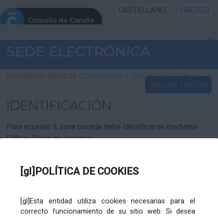
CASTELLANO
GALEGO
INICIO SEDE
SEDE ELECTRÓNICA
INICIO
09/08/2026 08:02:25
CORUNA.ES
>
INICIO
>
LOGIN
INICIAR SESIÓN
INFORMACIÓN PÚBLICA
IDENTIFICACIÓN
CARTAFOL CIDADÁN
Para acceder á zona privada debe identificarse mediante
Cl@ve. Pulse no logotipo
UTILIDADES
[gl]POLÍTICA DE COOKIES
AXUDA
[gl]Esta entidad utiliza cookies necesarias para el
correcto funcionamiento de su sitio web. Si desea