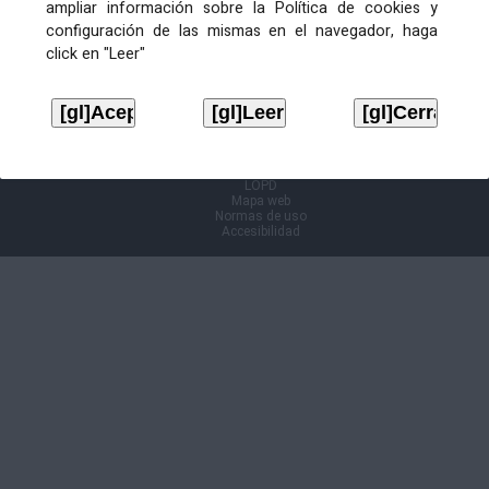
ampliar información sobre la Política de cookies y
configuración de las mismas en el navegador, haga
Información Cl@ve
click en "Leer"
Aviso legal
LOPD
Mapa web
Normas de uso
Accesibilidad