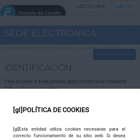
CASTELLANO
GALEGO
INICIO SEDE
SEDE ELECTRÓNICA
INICIO
07/08/2026 21:27:33
CORUNA.ES
>
INICIO
>
LOGIN
INICIAR SESIÓN
INFORMACIÓN PÚBLICA
IDENTIFICACIÓN
CARTAFOL CIDADÁN
Para acceder á zona privada debe identificarse mediante
Cl@ve. Pulse no logotipo
UTILIDADES
[gl]POLÍTICA DE COOKIES
AXUDA
[gl]Esta entidad utiliza cookies necesarias para el
correcto funcionamiento de su sitio web. Si desea