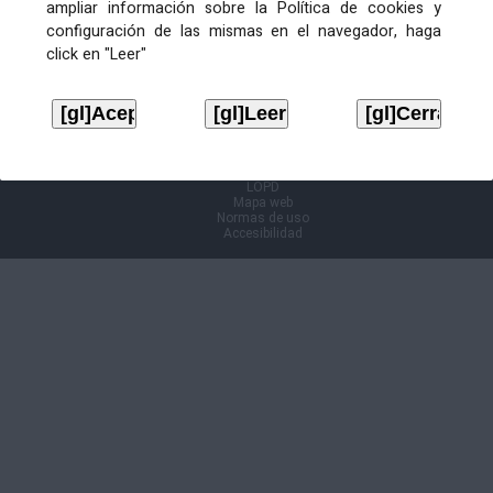
ampliar información sobre la Política de cookies y
configuración de las mismas en el navegador, haga
Información Cl@ve
click en "Leer"
Aviso legal
LOPD
Mapa web
Normas de uso
Accesibilidad