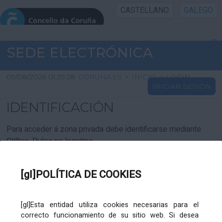
CASTELLANO
GALEGO
INICIO SEDE
SEDE ELECTRÓNICA
INICIO
09/08/2026 01:39:28
CORUNA.ES
>
INICIO
>
LOGIN
INICIAR SESIÓN
INFORMACIÓN PÚBLICA
IDENTIFICACIÓN
CARTAFOL CIDADÁN
Para acceder á zona privada debe identificarse mediante
Cl@ve. Pulse no logotipo
UTILIDADES
[gl]POLÍTICA DE COOKIES
AXUDA
[gl]Esta entidad utiliza cookies necesarias para el
correcto funcionamiento de su sitio web. Si desea