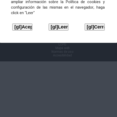
ampliar información sobre la Política de cookies y
configuración de las mismas en el navegador, haga
Información Cl@ve
click en "Leer"
Aviso legal
LOPD
Mapa web
Normas de uso
Accesibilidad