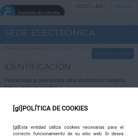
CASTELLANO
GALEGO
INICIO SEDE
SEDE ELECTRÓNICA
INICIO
08/08/2026 14:02:25
CORUNA.ES
>
INICIO
>
LOGIN
INICIAR SESIÓN
INFORMACIÓN PÚBLICA
IDENTIFICACIÓN
CARTAFOL CIDADÁN
Para acceder á zona privada debe identificarse mediante
Cl@ve. Pulse no logotipo
UTILIDADES
[gl]POLÍTICA DE COOKIES
AXUDA
[gl]Esta entidad utiliza cookies necesarias para el
correcto funcionamiento de su sitio web. Si desea