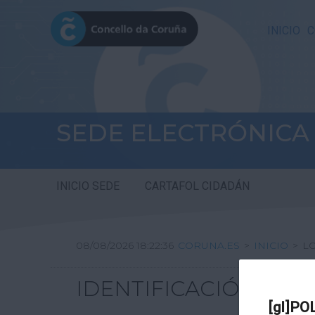
INICIO
C
SEDE ELECTRÓNICA
INICIO SEDE
CARTAFOL CIDADÁN
08/08/2026 18:22:36
CORUNA.ES
>
INICIO
>
L
IDENTIFICACIÓN
[gl]PO