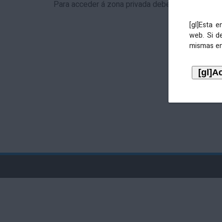
Para acceder á zona privada debe identificarse 
[gl]Esta 
web. Si d
mismas en