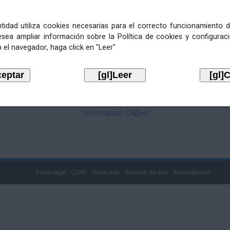
mediante Cl@ve. Pulse no logotipo
entidad utiliza cookies necesarias para el correcto funcionamiento d
esea ampliar información sobre la Política de cookies y configurac
 el navegador, haga click en "Leer"
Información Cl@ve
Aviso legal
LOPD
Mapa web
Normas de uso
Accesibilidad