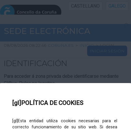
CASTELLANO
GALEGO
INICIO SEDE
SEDE ELECTRÓNICA
INICIO
08/08/2026 08:22:46
CORUNA.ES
>
INICIO
>
LOGIN
INICIAR SESIÓN
INFORMACIÓN PÚBLICA
IDENTIFICACIÓN
CARTAFOL CIDADÁN
Para acceder á zona privada debe identificarse mediante
Cl@ve. Pulse no logotipo
UTILIDADES
[gl]POLÍTICA DE COOKIES
AXUDA
[gl]Esta entidad utiliza cookies necesarias para el
correcto funcionamiento de su sitio web. Si desea