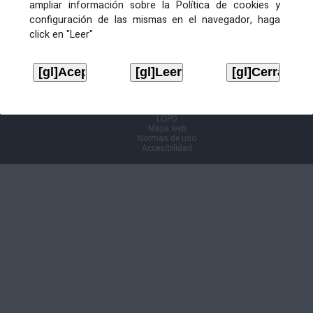
ampliar información sobre la Política de cookies y
configuración de las mismas en el navegador, haga
Información Cl@ve
click en "Leer"
Aviso legal
LOPD
Mapa web
Normas de uso
Accesibilidad