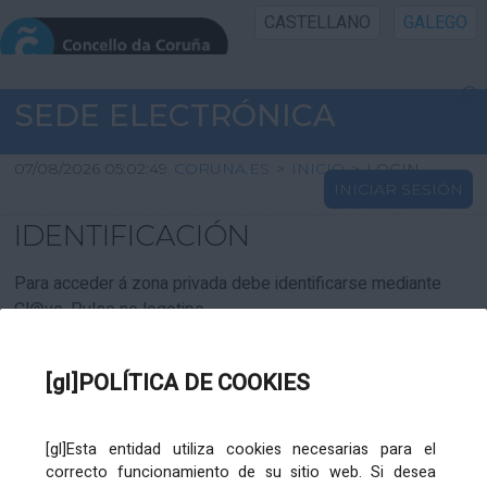
CASTELLANO
GALEGO
INICIO SEDE
SEDE ELECTRÓNICA
INICIO
07/08/2026 05:02:49
CORUNA.ES
>
INICIO
>
LOGIN
INICIAR SESIÓN
INFORMACIÓN PÚBLICA
IDENTIFICACIÓN
CARTAFOL CIDADÁN
Para acceder á zona privada debe identificarse mediante
Cl@ve. Pulse no logotipo
UTILIDADES
[gl]POLÍTICA DE COOKIES
AXUDA
[gl]Esta entidad utiliza cookies necesarias para el
correcto funcionamiento de su sitio web. Si desea