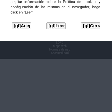
ampliar información sobre la Política de cookies y
configuración de las mismas en el navegador, haga
Información Cl@ve
click en "Leer"
Aviso legal
LOPD
Mapa web
Normas de uso
Accesibilidad