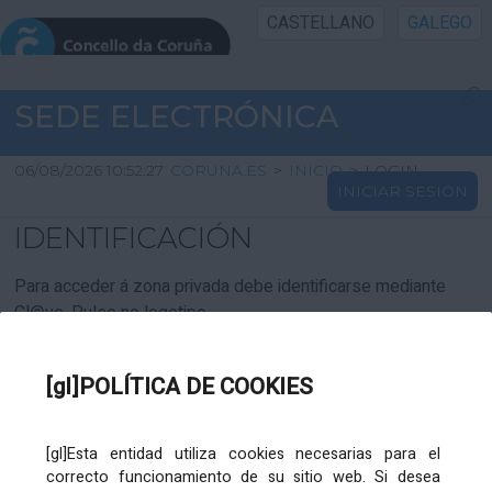
CASTELLANO
GALEGO
INICIO SEDE
SEDE ELECTRÓNICA
INICIO
06/08/2026 10:52:27
CORUNA.ES
>
INICIO
>
LOGIN
INICIAR SESIÓN
INFORMACIÓN PÚBLICA
IDENTIFICACIÓN
CARTAFOL CIDADÁN
Para acceder á zona privada debe identificarse mediante
Cl@ve. Pulse no logotipo
UTILIDADES
[gl]POLÍTICA DE COOKIES
AXUDA
[gl]Esta entidad utiliza cookies necesarias para el
correcto funcionamiento de su sitio web. Si desea