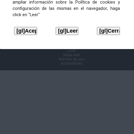
ampliar información sobre la Política de cookies y
configuración de las mismas en el navegador, haga
Información Cl@ve
click en "Leer"
Aviso legal
LOPD
Mapa web
Normas de uso
Accesibilidad