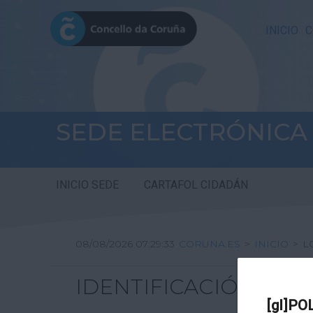
INICIO
C
SEDE ELECTRÓNICA
INICIO SEDE
CARTAFOL CIDADÁN
08/08/2026 07:29:33
CORUNA.ES
>
INICIO
>
L
IDENTIFICACIÓN
[gl]PO