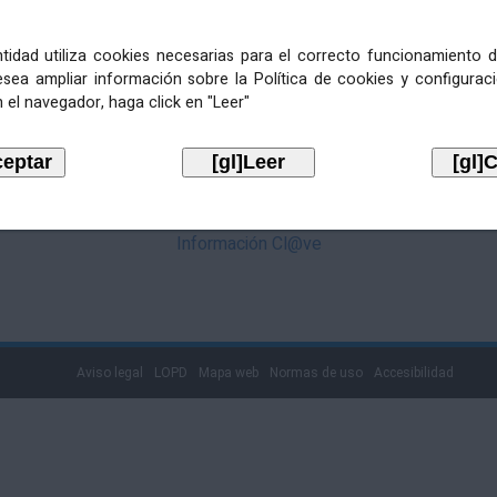
mediante Cl@ve. Pulse no logotipo
entidad utiliza cookies necesarias para el correcto funcionamiento d
esea ampliar información sobre la Política de cookies y configurac
 el navegador, haga click en "Leer"
Información Cl@ve
Aviso legal
LOPD
Mapa web
Normas de uso
Accesibilidad