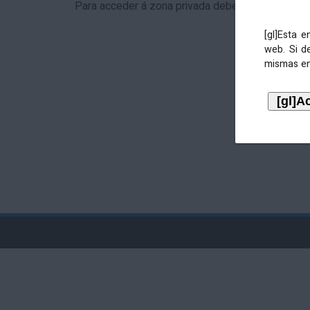
Para acceder á zona privada debe identificarse 
[gl]Esta 
web. Si d
mismas en