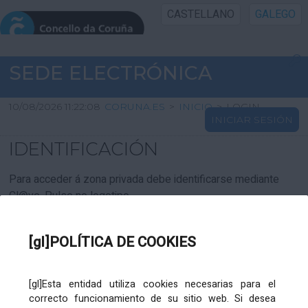
CASTELLANO
GALEGO
INICIO SEDE
SEDE ELECTRÓNICA
INICIO
10/08/2026 11:22:08
CORUNA.ES
>
INICIO
>
LOGIN
INICIAR SESIÓN
INFORMACIÓN PÚBLICA
IDENTIFICACIÓN
CARTAFOL CIDADÁN
Para acceder á zona privada debe identificarse mediante
Cl@ve. Pulse no logotipo
UTILIDADES
[gl]POLÍTICA DE COOKIES
AXUDA
[gl]Esta entidad utiliza cookies necesarias para el
correcto funcionamiento de su sitio web. Si desea