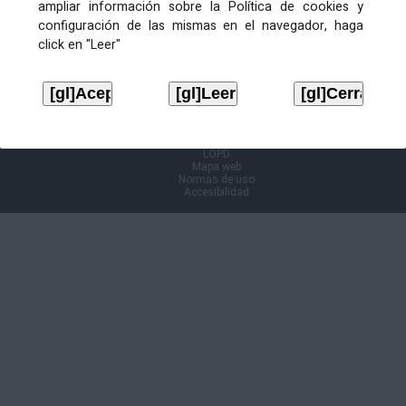
ampliar información sobre la Política de cookies y
configuración de las mismas en el navegador, haga
Información Cl@ve
click en "Leer"
Aviso legal
LOPD
Mapa web
Normas de uso
Accesibilidad