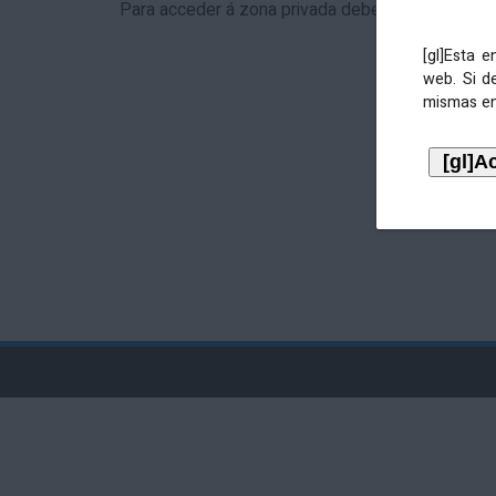
Para acceder á zona privada debe identificarse 
[gl]Esta 
web. Si d
mismas en