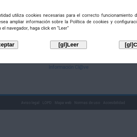
mediante Cl@ve. Pulse no logotipo
entidad utiliza cookies necesarias para el correcto funcionamiento d
esea ampliar información sobre la Política de cookies y configurac
 el navegador, haga click en "Leer"
Información Cl@ve
Aviso legal
LOPD
Mapa web
Normas de uso
Accesibilidad