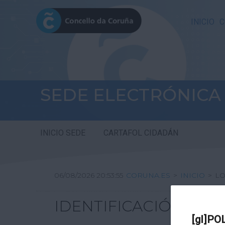
INICIO
C
SEDE ELECTRÓNICA
INICIO SEDE
CARTAFOL CIDADÁN
06/08/2026 20:53:55
CORUNA.ES
>
INICIO
>
LO
IDENTIFICACIÓN
[gl]PO