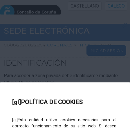
CASTELLANO
GALEGO
INICIO SEDE
SEDE ELECTRÓNICA
INICIO
06/08/2026 02:26:04
CORUNA.ES
>
INICIO
>
LOGIN
INICIAR SESIÓN
INFORMACIÓN PÚBLICA
IDENTIFICACIÓN
CARTAFOL CIDADÁN
Para acceder á zona privada debe identificarse mediante
Cl@ve. Pulse no logotipo
UTILIDADES
[gl]POLÍTICA DE COOKIES
AXUDA
[gl]Esta entidad utiliza cookies necesarias para el
correcto funcionamiento de su sitio web. Si desea