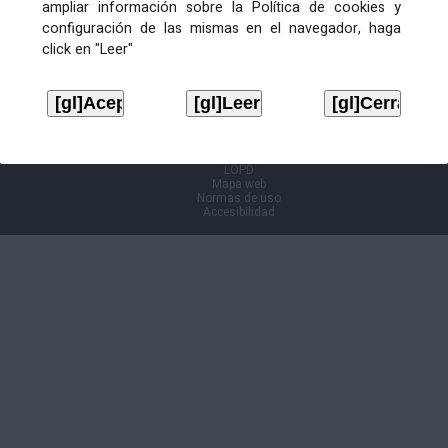
ampliar información sobre la Política de cookies y
configuración de las mismas en el navegador, haga
Información Cl@ve
click en "Leer"
Aviso legal
LOPD
Mapa web
Normas de uso
Accesibilidad