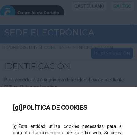
CASTELLANO
GALEGO
INICIO SEDE
SEDE ELECTRÓNICA
INICIO
10/08/2026 13:17:51
CORUNA.ES
>
INICIO
>
LOGIN
INICIAR SESIÓN
INFORMACIÓN PÚBLICA
IDENTIFICACIÓN
CARTAFOL CIDADÁN
Para acceder á zona privada debe identificarse mediante
Cl@ve. Pulse no logotipo
UTILIDADES
[gl]POLÍTICA DE COOKIES
AXUDA
[gl]Esta entidad utiliza cookies necesarias para el
correcto funcionamiento de su sitio web. Si desea