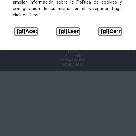
ampliar información sobre la Política de cookies y
configuración de las mismas en el navegador, haga
Información Cl@ve
click en "Leer"
Aviso legal
LOPD
Mapa web
Normas de uso
Accesibilidad