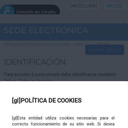
CASTELLANO
GALEGO
INICIO SEDE
SEDE ELECTRÓNICA
INICIO
07/08/2026 17:06:49
CORUNA.ES
>
INICIO
>
LOGIN
INICIAR SESIÓN
INFORMACIÓN PÚBLICA
IDENTIFICACIÓN
CARTAFOL CIDADÁN
Para acceder á zona privada debe identificarse mediante
Cl@ve. Pulse no logotipo
UTILIDADES
[gl]POLÍTICA DE COOKIES
AXUDA
[gl]Esta entidad utiliza cookies necesarias para el
correcto funcionamiento de su sitio web. Si desea