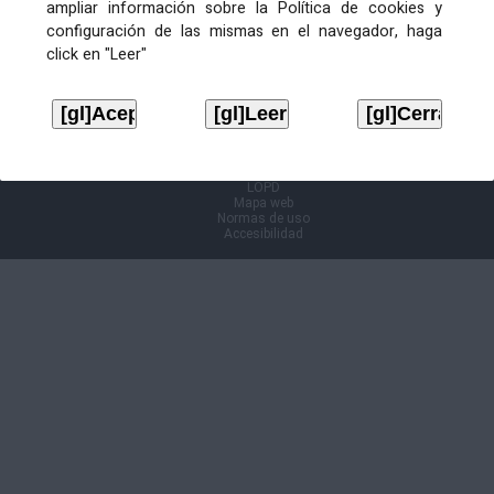
ampliar información sobre la Política de cookies y
configuración de las mismas en el navegador, haga
Información Cl@ve
click en "Leer"
Aviso legal
LOPD
Mapa web
Normas de uso
Accesibilidad