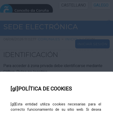
CASTELLANO
GALEGO
INICIO SEDE
SEDE ELECTRÓNICA
INICIO
06/08/2026 11:02:17
CORUNA.ES
>
INICIO
>
LOGIN
INICIAR SESIÓN
INFORMACIÓN PÚBLICA
IDENTIFICACIÓN
CARTAFOL CIDADÁN
Para acceder á zona privada debe identificarse mediante
Cl@ve. Pulse no logotipo
UTILIDADES
[gl]POLÍTICA DE COOKIES
AXUDA
[gl]Esta entidad utiliza cookies necesarias para el
correcto funcionamiento de su sitio web. Si desea