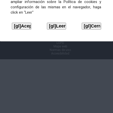
ampliar información sobre la Política de cookies y
configuración de las mismas en el navegador, haga
Información Cl@ve
click en "Leer"
Aviso legal
LOPD
Mapa web
Normas de uso
Accesibilidad