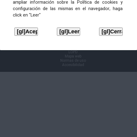
ampliar información sobre la Política de cookies y
configuración de las mismas en el navegador, haga
Información Cl@ve
click en "Leer"
Aviso legal
LOPD
Mapa web
Normas de uso
Accesibilidad