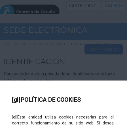
CASTELLANO
GALEGO
INICIO SEDE
SEDE ELECTRÓNICA
INICIO
07/08/2026 10:01:06
CORUNA.ES
>
INICIO
>
LOGIN
INICIAR SESIÓN
INFORMACIÓN PÚBLICA
IDENTIFICACIÓN
CARTAFOL CIDADÁN
Para acceder á zona privada debe identificarse mediante
Cl@ve. Pulse no logotipo
UTILIDADES
[gl]POLÍTICA DE COOKIES
AXUDA
[gl]Esta entidad utiliza cookies necesarias para el
correcto funcionamiento de su sitio web. Si desea