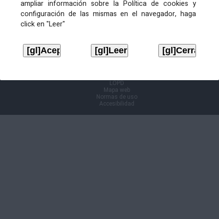
ampliar información sobre la Política de cookies y
configuración de las mismas en el navegador, haga
Información Cl@ve
click en "Leer"
Aviso legal
LOPD
Mapa web
Normas de uso
Accesibilidad