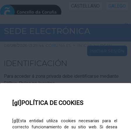
CASTELLANO
GALEGO
INICIO SEDE
SEDE ELECTRÓNICA
INICIO
06/08/2026 13:29:44
CORUNA.ES
>
INICIO
>
LOGIN
INICIAR SESIÓN
INFORMACIÓN PÚBLICA
IDENTIFICACIÓN
CARTAFOL CIDADÁN
Para acceder á zona privada debe identificarse mediante
Cl@ve. Pulse no logotipo
UTILIDADES
[gl]POLÍTICA DE COOKIES
AXUDA
[gl]Esta entidad utiliza cookies necesarias para el
correcto funcionamiento de su sitio web. Si desea